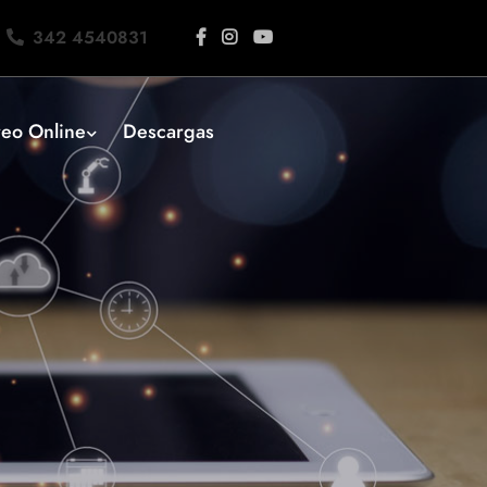
342 4540831
eo Online
Descargas