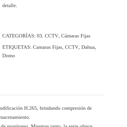
detalle.
CATEGORÍAS:
03. CCTV
,
Cámaras Fijas
ETIQUETAS:
Camaras Fijas
,
CCTV
,
Dahua
,
Domo
 codificación H.265, brindando compresión de
almacenamiento.
de monitoreo. Mientras tanto, la serie ofrece