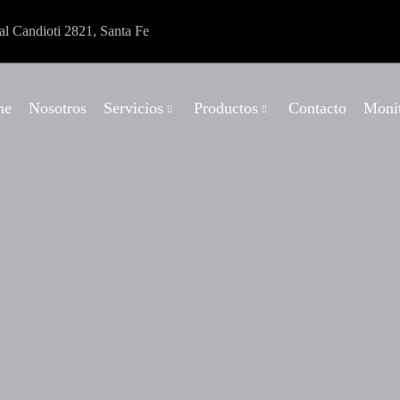
al Candioti 2821, Santa Fe
me
Nosotros
Servicios
Productos
Contacto
Monit