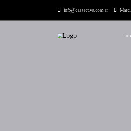
info@casaactiva.com.ar
Marci
Ho